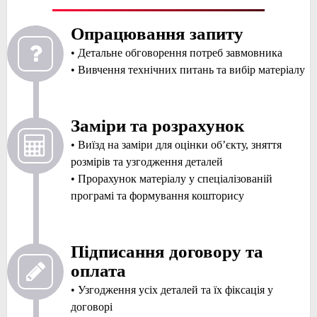
стандартів і технології можна отримати бездоганний
результат і оцінити всі вигоди від покрівлі з цього
Опрацювання запиту
матеріалу.
• Детальне обговорення потреб завмовника
Основні стадії монтажних робіт
• Вивчення технічних питань та вибір матеріалу
Заміри та розрахунок
Умовно монтаж керамочерепиці можна поділити на такі
• Виїзд на заміри для оцінки об’єкту, зняття
етапи:
розмірів та узгодження деталей
• Прорахунок матеріалу у спеціалізованій
Підготовка. Фахівець виконує всі необхідні виміри,
програмі та формування кошторису
проводить розрахунок кількості матеріалу та
комплектуючих.
Підписання договору та
Монтаж кроквяної системи. За рахунок використання
оплата
натуральної сировини збільшується вага всієї конструкції.
Тому створення міцної основи – найважливіший етап
• Узгодження усіх деталей та їх фіксація у
робіт.
договорі