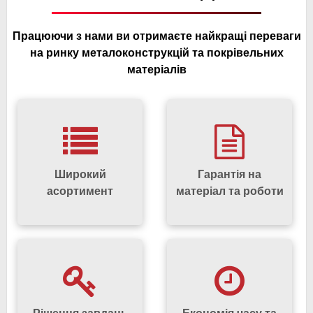
Звернувшись до нас, ви вирішите питання пошуку
професіоналів, адже ми успішно реалізували десятки таких
Працюючи з нами ви отримаєте найкращі переваги
проєктів, гарантуючи якість та надійність робіт.
на ринку металоконструкцій та покрівельних
матеріалів
Дізнатись вартість послуг, отримати консультацію та
замовити монтаж покрівлі ви зможете, зв’язавшись з
менеджерами компанії по телефону або залишивши
онлайн-заявку на сайті.
Широкий
Гарантія на
асортимент
матеріал та роботи