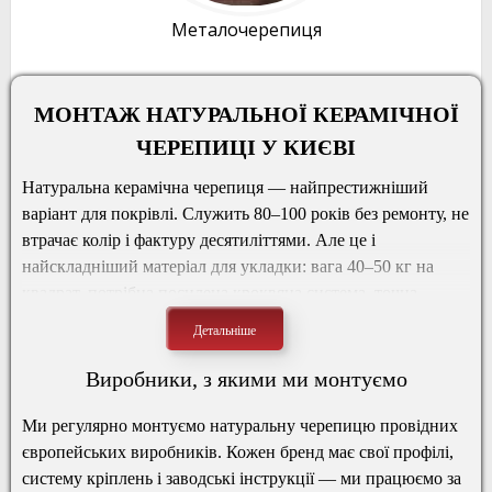
Металочерепиця
МОНТАЖ НАТУРАЛЬНОЇ КЕРАМІЧНОЇ
ЧЕРЕПИЦІ У КИЄВІ
Натуральна керамічна черепиця — найпрестижніший
варіант для покрівлі. Служить 80–100 років без ремонту, не
втрачає колір і фактуру десятиліттями. Але це і
найскладніший матеріал для укладки: вага 40–50 кг на
квадрат, потрібна посилена кроквяна система, точна
геометрія, досвід роботи саме з керамікою.
Ми виконуємо монтаж натуральної керамічної черепиці у
Виробники, з якими ми монтуємо
Києві та області понад 15 років. Працюємо з провідними
виробниками — Braas, Monier, Roben, Tejas Borha. Маємо
Ми регулярно монтуємо натуральну черепицю провідних
досвід складних ламаних дахів, мансард, реставрацій
європейських виробників. Кожен бренд має свої профілі,
історичних будинків. Власна бригада, офіційна гарантія
систему кріплень і заводські інструкції — ми працюємо за
виробника, письмовий договір.