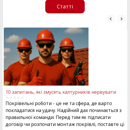
Працюємо за заводською інструкцією — Braas,
Статті
Monier, Roben, Tejas Borha дають повну гарантію.
Письмовий договір з фіксованою ціною.
Без
«додалось по ходу» — все прописано наперед.
10 запитань, які змусять халтурників нервувати
Покрівельні роботи - це не та сфера, де варто
покладатися на удачу. Надійний дах починається з
правильної команди. Перед тим як підписати
договір чи розпочати монтаж покрівлі, поставте ці