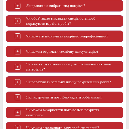
Як правильно вибрати вид покрівлі?
Чи обов'язково викликати спеціаліста, щоб
порахувати вартість робіт?
Чи можуть змонтувати покрівлю непрофесіонали?
Чи можна отримати технічну консультацію?
Як я можу бути впевненим у якості закуплених вами
матеріалів?
Як порахувати загальну площу покрівельних робіт?
Які інструменти потрібно надати робітникам?
Чи можна використати покрівельне покриття
повторно?
Чи можна з холодного даху зробити теплий?