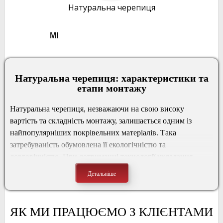
Натуральна черепиця
МІНІМАЛЬНИЙ ОБ’ЄМ ВІД 50 М²
Натуральна черепиця: характеристики та
етапи монтажу
Натуральна черепиця, незважаючи на свою високу
вартість та складність монтажу, залишається одним із
найпопулярніших покрівельних матеріалів. Така
затребуваність обумовлена ​​її екологічністю та
довговічністю. При дотриманні технології укладання
покрівля з натуральної черепиці прослужить до ста років.
Складність монтажу спричинена його великою вагою
плиток. Тому покрівельні роботи краще довірити
ЯК МИ ПРАЦЮЄМО З КЛІЄНТАМИ
спеціалістам. При дотриманні всіх рекомендацій,